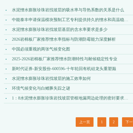
水泥憎水膨胀珍珠岩找坡层的吸水率与导热系数的关系是什么
中能泰丰申请保温模块预制工艺专利提供持久的憎水和高温稳定性
水泥憎水膨胀珍珠岩找坡层基层的含水率要求是多少
2026岩棉板厂家推荐憎水率指标与防潮防霉能力深度解析
中国必须重视的两张气候变化图
2025-2026岩棉板厂家推荐憎水防潮特性与耐候稳定性专业
新时代证券-新安股份-600596-十年轮回有机硅龙头重塑巅
水泥憎水膨胀珍珠岩找坡层的施工效率如何
环境气候变化与白鳍豚失踪之谜
1：8水泥憎水膨胀珍珠岩找坡层管根地漏周边处理的密封要求是什
上一页
1
2
下一