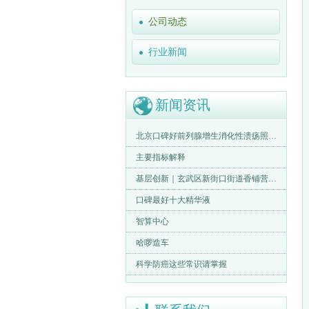
公司动态
行业新闻
新闻资讯
北京口碑好前列腺增生消化性溃疡照护！泰和睿园养老院异地老人适
主要指标解释
基层创新｜玄武区新街口街道香铺营社区：搭桥破“孤岛”让党心民
口碑最好十大精华液
智算中心
哈啰造车
科学防癌这些常识请掌握